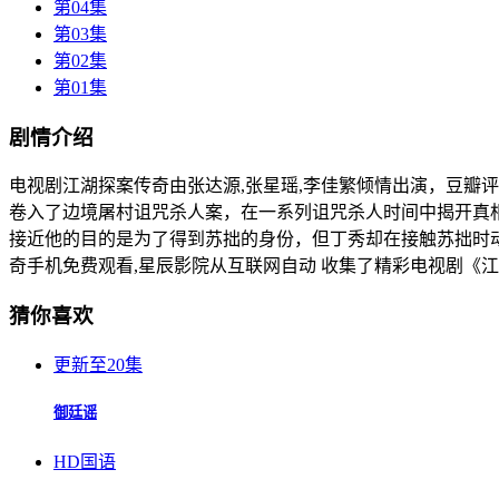
第04集
第03集
第02集
第01集
剧情介绍
电视剧江湖探案传奇由张达源,张星瑶,李佳繁倾情出演，豆瓣评分7.
卷入了边境屠村诅咒杀人案，在一系列诅咒杀人时间中揭开真
接近他的目的是为了得到苏拙的身份，但丁秀却在接触苏拙时
奇手机免费观看,星辰影院从互联网自动 收集了精彩电视剧《
猜你喜欢
更新至20集
御廷谣
HD国语