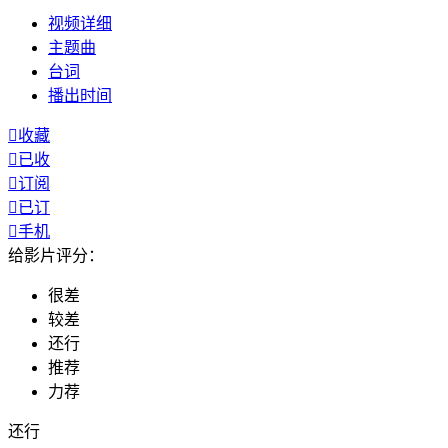
视频
详细
主题曲
台词
播出
时间

收藏

已收

订阅

已订

手机
给影片评分：
很差
较差
还行
推荐
力荐
还行