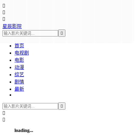



星辰影院

首页
电视剧
电影
动漫
综艺
剧情
最新



loading...