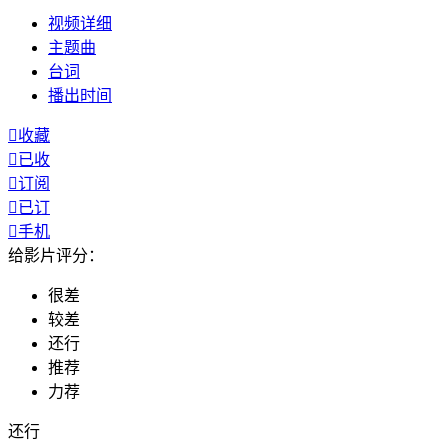
视频
详细
主题曲
台词
播出
时间

收藏

已收

订阅

已订

手机
给影片评分：
很差
较差
还行
推荐
力荐
还行