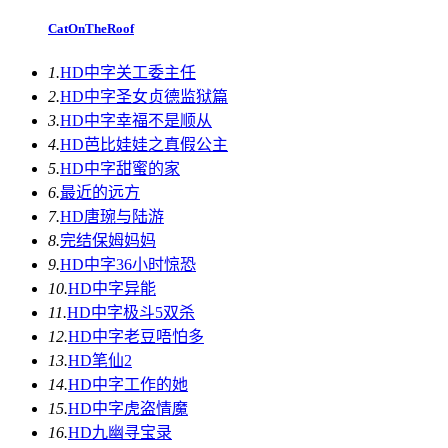
CatOnTheRoof
1.
HD中字
关工委主任
2.
HD中字
圣女贞德监狱篇
3.
HD中字
幸福不是顺从
4.
HD
芭比娃娃之真假公主
5.
HD中字
甜蜜的家
6.
最近的远方
7.
HD
唐琬与陆游
8.
完结
保姆妈妈
9.
HD中字
36小时惊恐
10.
HD中字
异能
11.
HD中字
极斗5双杀
12.
HD中字
老豆唔怕多
13.
HD
笔仙2
14.
HD中字
工作的她
15.
HD中字
虎盗情魔
16.
HD
九幽寻宝录