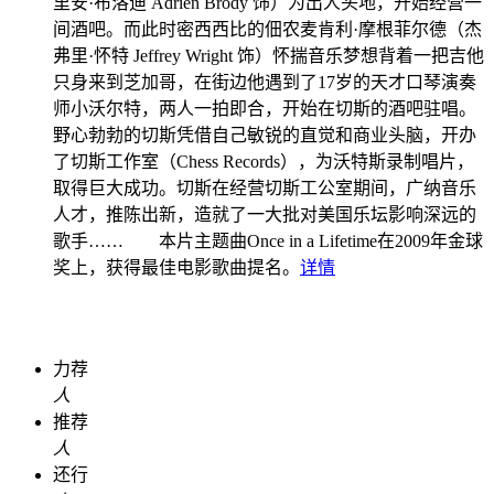
里安·布洛迪 Adrien Brody 饰）为出人头地，开始经营一
间酒吧。而此时密西西比的佃农麦肯利·摩根菲尔德（杰
弗里·怀特 Jeffrey Wright 饰）怀揣音乐梦想背着一把吉他
只身来到芝加哥，在街边他遇到了17岁的天才口琴演奏
师小沃尔特，两人一拍即合，开始在切斯的酒吧驻唱。
野心勃勃的切斯凭借自己敏锐的直觉和商业头脑，开办
了切斯工作室（Chess Records），为沃特斯录制唱片，
取得巨大成功。切斯在经营切斯工公室期间，广纳音乐
人才，推陈出新，造就了一大批对美国乐坛影响深远的
歌手…… 本片主题曲Once in a Lifetime在2009年金球
奖上，获得最佳电影歌曲提名。
详情
力荐
人
推荐
人
还行