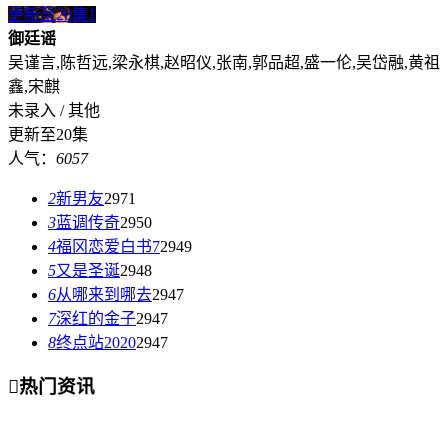
更新至20集
1
御廷谣
吴谨言,陈哲远,梁永棋,赵昭仪,张南,郭品超,盛一伦,吴岱融,黄祖
鑫,宋麒
未录入 / 其他
更新至20集
人气：
6057
2
新男友
2971
3
蓝调传奇
2950
4
福冈恋爱白书7
2949
5
又是圣诞
2948
6
从哪来到哪去
2947
7
深红的金子
2947
8
终点站2020
2947

热门资讯