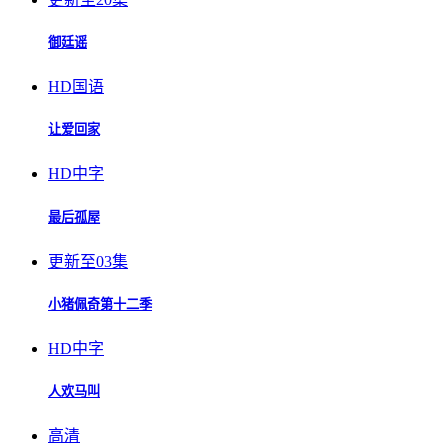
御廷谣
HD国语
让爱回家
HD中字
最后孤屋
更新至03集
小猪佩奇第十二季
HD中字
人欢马叫
高清