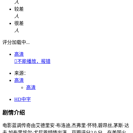
人
较差
人
很差
人
评分加载中...
高清

不能播放，报错
来源：
高清
高清
HD中字
剧情介绍
电影蓝调传奇由艾德里安·布洛迪,杰弗里·怀特,碧昂丝,茅斯·达
夫,加布里埃尔·尤尼恩倾情出演，豆瓣评分2.0 分，在美国火