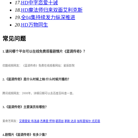
17.
HD中字
恋爱十诫
18.
HD
魔法师归来双面艾利克斯
19.
全04集
持续发力纵深推进
20.
HD
万物同生
常见问题
1.请问哪个平台可以在线免费观看剧情片《蓝调传奇》？
优酷视频网友：《蓝调传奇》免费在线观看网站：星辰影院
2.《蓝调传奇》是什么时候上映/什么时候开播的？
腾讯视频网友：2008年，详细日期可以去百度百科查一查。
3.《蓝调传奇》主要演员有哪些？
爱奇艺网友：
艾德里安·布洛迪
杰弗里·怀特
碧昂丝
茅斯·达夫
加布里埃尔·尤尼恩
4.剧情片《蓝调传奇》有多少集？