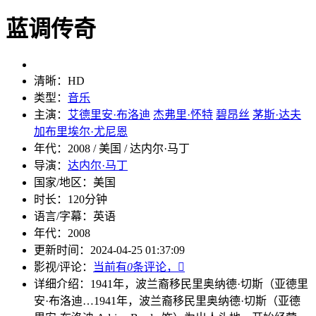
蓝调传奇
清晰：
HD
类型：
音乐
主演：
艾德里安·布洛迪
杰弗里·怀特
碧昂丝
茅斯·达夫
加布里埃尔·尤尼恩
年代：
2008 / 美国 / 达内尔·马丁
导演：
达内尔·马丁
国家/地区：
美国
时长：
120分钟
语言/字幕：
英语
年代：
2008
更新时间：
2024-04-25 01:37:09
影视/评论：
当前有
0
条评论，

详细介绍：
1941年，波兰裔移民里奥纳德·切斯（亚德里
安·布洛迪…
1941年，波兰裔移民里奥纳德·切斯（亚德