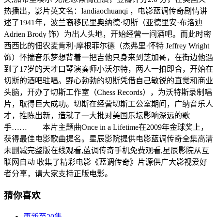
热播出，影片英文名：landiaochuanqi ，电影蓝调传奇剧情讲
述了1941年，波兰裔移民里奥纳德·切斯（亚德里安·布洛迪
Adrien Brody 饰）为出人头地，开始经营一间酒吧。而此时密
西西比的佃农麦肯利·摩根菲尔德（杰弗里·怀特 Jeffrey Wright
饰）怀揣音乐梦想背着一把吉他只身来到芝加哥，在街边他遇
到了17岁的天才口琴演奏师小沃尔特，两人一拍即合，开始在
切斯的酒吧驻唱。野心勃勃的切斯凭借自己敏锐的直觉和商业
头脑，开办了切斯工作室（Chess Records），为沃特斯录制唱
片，取得巨大成功。切斯在经营切斯工公室期间，广纳音乐人
才，推陈出新，造就了一大批对美国乐坛影响深远的歌
手…… 本片主题曲Once in a Lifetime在2009年金球奖上，
获得最佳电影歌曲提名。星辰影院提供电影蓝调传奇全集高清
未删减完整版在线观看,蓝调传奇手机免费观看,星辰影院从互
联网自动 收集了精彩电影《蓝调传奇》片源供广大影视爱好
者分享，请大家支持正版电影。
猜你喜欢
更新至20集