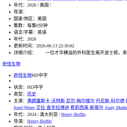
年代：
2026 / 美国 /
导演：
国家/地区：
美国
集数：
每集0分钟
语言/字幕：
英语
年代：
2026
更新时间：
2026-06-13 22:30:02
详细介绍：
一位才华横溢的外科医生离开波士顿，来到
奇怪生物
奇怪生物
HD中字
状态：
HD中字
类型：
历史
主演：
弗朗塞斯卡·沃特斯
尼尔·梅尔维尔
丹尼斯·科尔德
Josef·Winer
艾拉·查克拉博迪
费莉西蒂·斯蒂尔
Andy·Matt
年代：
2024 / 澳大利亚 /
Henry·Boffin
导演：
Henry·Boffin