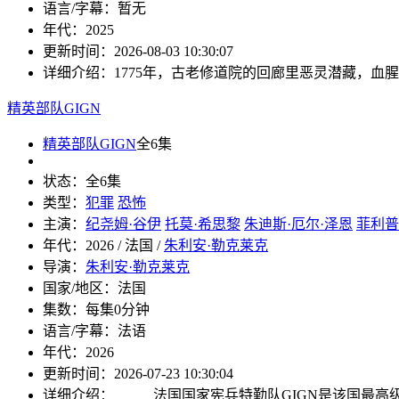
语言/字幕：
暂无
年代：
2025
更新时间：
2026-08-03 10:30:07
详细介绍：
1775年，古老修道院的回廊里恶灵潜藏，血
精英部队GIGN
精英部队GIGN
全6集
状态：
全6集
类型：
犯罪
恐怖
主演：
纪尧姆·谷伊
托莫·希思黎
朱迪斯·厄尔·泽恩
菲利普
年代：
2026 / 法国 /
朱利安·勒克莱克
导演：
朱利安·勒克莱克
国家/地区：
法国
集数：
每集0分钟
语言/字幕：
法语
年代：
2026
更新时间：
2026-07-23 10:30:04
详细介绍：
法国国家宪兵特勤队GIGN是该国最高级