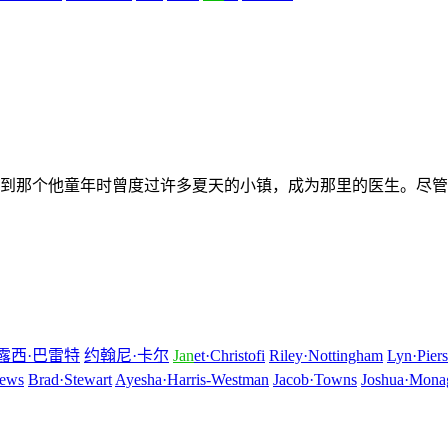
那个他童年时曾度过许多夏天的小镇，成为那里的医生。尽管
露西·巴雷特
约翰尼·卡尔
Jan
et·Christofi
Riley·Nottingham
Lyn·Pier
hews
Brad·Stewart
Ayesha·Harris-Westman
Jacob·Towns
Joshua·Mona