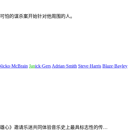
可怕的谋杀案开始针对他周围的人。
Nicko·McBrain
Jan
ick·Gers
Adrian·Smith
Steve·Harris
Blaze·Bayley
雄心》邀请乐迷共同体验音乐史上最具标志性的传…