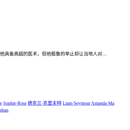
他具备高超的医术，但他粗鲁的举止却让当地人对…
se
Sophie·Ross
德克兰·克里夫特
Liam·Seymour
Amanda·Ma
ghan