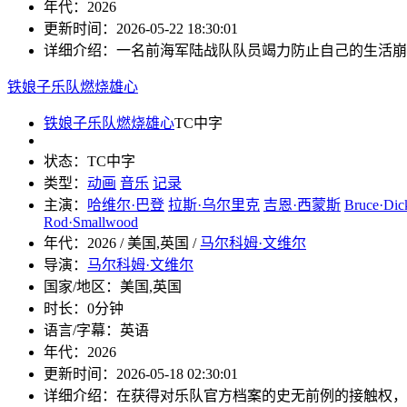
年代：
2026
更新时间：
2026-05-22 18:30:01
详细介绍：
一名前海军陆战队队员竭力防止自己的生活崩
铁娘子乐队燃烧雄心
铁娘子乐队燃烧雄心
TC中字
状态：
TC中字
类型：
动画
音乐
记录
主演：
哈维尔·巴登
拉斯·乌尔里克
吉恩·西蒙斯
Bruce·Dic
Rod·Smallwood
年代：
2026 / 美国,英国 /
马尔科姆·文维尔
导演：
马尔科姆·文维尔
国家/地区：
美国,英国
时长：
0分钟
语言/字幕：
英语
年代：
2026
更新时间：
2026-05-18 02:30:01
详细介绍：
在获得对乐队官方档案的史无前例的接触权，