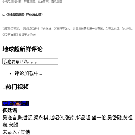
手机电影网网友：麻花影院、星辰影院、南瓜影院
6.《地球超新鲜》评价怎么样？
百度最佳答案：《地球超新鲜》评价很好，演员阵容强大，并且演员的演技一直在线，全程无尿点。你也可以
登录百度问答获得更多评价！
地球超新鲜评论
评论加载中...

热门视频
更新至19集
1
御廷谣
吴谨言,陈哲远,梁永棋,赵昭仪,张南,郭品超,盛一伦,吴岱融,黄祖
鑫,宋麒
未录入 / 其他