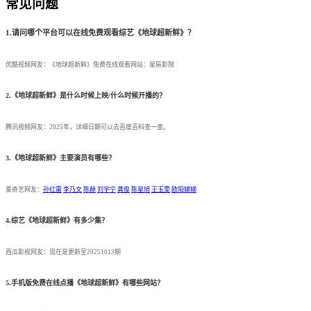
常见问题
1.请问哪个平台可以在线免费观看综艺《地球超新鲜》？
优酷视频网友：《地球超新鲜》免费在线观看网站：星辰影院
2.《地球超新鲜》是什么时候上映/什么时候开播的？
腾讯视频网友：2025年，详细日期可以去百度百科查一查。
3.《地球超新鲜》主要演员有哪些？
爱奇艺网友：
孙红雷
李乃文
陈赫
刘宇宁
龚俊
陈星旭
王玉雯
欧阳娣娣
4.综艺《地球超新鲜》有多少集？
西瓜影视网友：现在是更新至20251013期
5.手机版免费在线点播《地球超新鲜》有哪些网站？