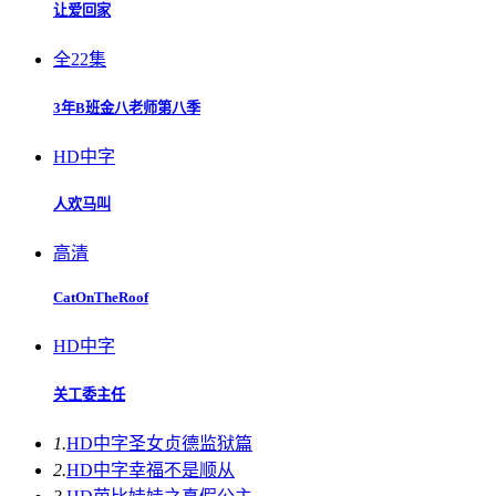
让爱回家
全22集
3年B班金八老师第八季
HD中字
人欢马叫
高清
CatOnTheRoof
HD中字
关工委主任
1.
HD中字
圣女贞德监狱篇
2.
HD中字
幸福不是顺从