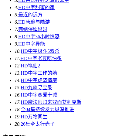
3.
HD
芭比娃娃之真假公主
4.
HD中字
甜蜜的家
5.
最近的远方
6.
HD
唐琬与陆游
7.
完结
保姆妈妈
8.
HD中字
36小时惊恐
9.
HD中字
异能
10.
HD中字
极斗5双杀
11.
HD中字
老豆唔怕多
12.
HD
笔仙2
13.
HD中字
工作的她
14.
HD中字
虎盗情魔
15.
HD
九幽寻宝录
16.
HD中字
恋爱十诫
17.
HD
魔法师归来双面艾利克斯
18.
全04集
持续发力纵深推进
19.
HD
万物同生
20.
26集全
太行赤子