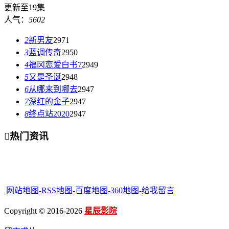
更新至19集
人气：
5602
2
新男友
2971
3
蓝调传奇
2950
4
福冈恋爱白书7
2949
5
又是圣诞
2948
6
从哪来到哪去
2947
7
深红的金子
2947
8
终点站2020
2947

热门资讯
网站地图
-
RSS地图
-
百度地图
-
360地图
-
给我留言
Copyright © 2016-2026
星辰影院