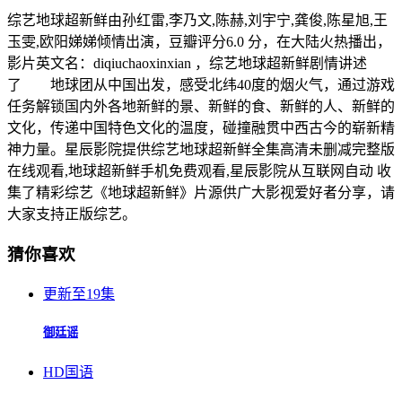
综艺地球超新鲜由孙红雷,李乃文,陈赫,刘宇宁,龚俊,陈星旭,王
玉雯,欧阳娣娣倾情出演，豆瓣评分6.0 分，在大陆火热播出，
影片英文名：diqiuchaoxinxian ，综艺地球超新鲜剧情讲述
了 地球团从中国出发，感受北纬40度的烟火气，通过游戏
任务解锁国内外各地新鲜的景、新鲜的食、新鲜的人、新鲜的
文化，传递中国特色文化的温度，碰撞融贯中西古今的崭新精
神力量。星辰影院提供综艺地球超新鲜全集高清未删减完整版
在线观看,地球超新鲜手机免费观看,星辰影院从互联网自动 收
集了精彩综艺《地球超新鲜》片源供广大影视爱好者分享，请
大家支持正版综艺。
猜你喜欢
更新至19集
御廷谣
HD国语