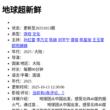
地球超新鲜
状态：
更新至20251013期
类型：
游戏
文化
主持：
孙红雷
李乃文
陈赫
刘宇宁
龚俊
陈星旭
王玉雯
欧阳娣娣
年代：
2025 / 大陆 /
导演：
国家/地区：
大陆
时长：
每期90分钟
语言/字幕：
国语
年代：
2025
更新时间：
2025-10-13 12:30:06
影视/评论：
当前有
0
条评论，

详细介绍：
地球团从中国出发，感受北纬40度的烟
火气，通过游…
地球团从中国出发，感受北纬40度