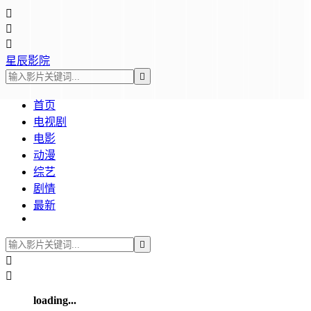



星辰影院

首页
电视剧
电影
动漫
综艺
剧情
最新



loading...