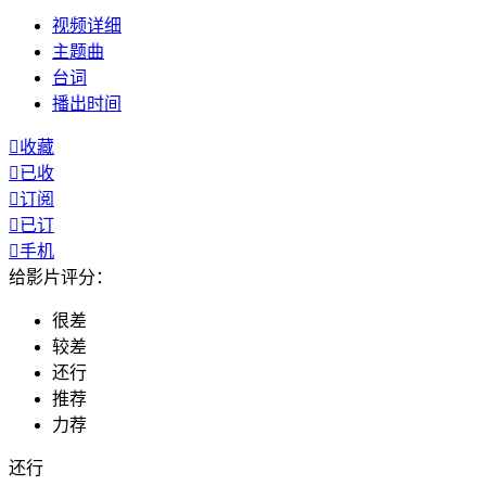
视频
详细
主题曲
台词
播出
时间

收藏

已收

订阅

已订

手机
给影片评分：
很差
较差
还行
推荐
力荐
还行