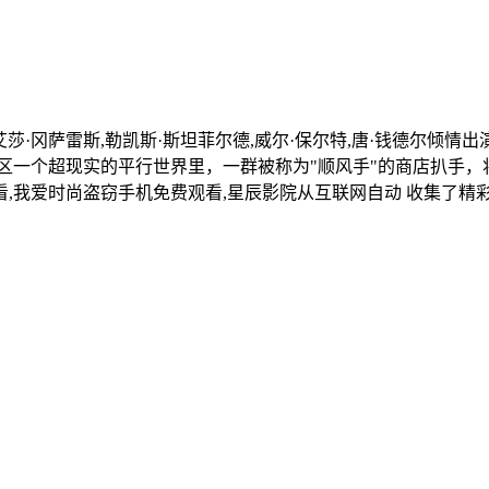
,艾莎·冈萨雷斯,勒凯斯·斯坦菲尔德,威尔·保尔特,唐·钱德尔倾情
述了在旧金山湾区一个超现实的平行世界里，一群被称为"顺风手"的商
,我爱时尚盗窃手机免费观看,星辰影院从互联网自动 收集了精