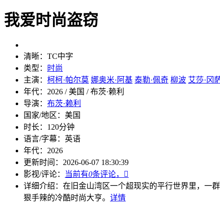
我爱时尚盗窃
清晰：
TC中字
类型：
时尚
主演：
柯柯·帕尔莫
娜奥米·阿基
泰勒·佩奇
柳波
艾莎·冈
年代：
2026 / 美国 / 布茨·赖利
导演：
布茨·赖利
国家/地区：
美国
时长：
120分钟
语言/字幕：
英语
年代：
2026
更新时间：
2026-06-07 18:30:39
影视/评论：
当前有
0
条评论，

详细介绍：
在旧金山湾区一个超现实的平行世界里，一群
狠手辣的冷酷时尚大亨。
详情