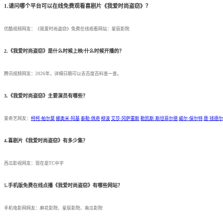
1.请问哪个平台可以在线免费观看喜剧片《我爱时尚盗窃》？
优酷视频网友：《我爱时尚盗窃》免费在线观看网站：星辰影院
2.《我爱时尚盗窃》是什么时候上映/什么时候开播的？
腾讯视频网友：2026年，详细日期可以去百度百科查一查。
3.《我爱时尚盗窃》主要演员有哪些？
爱奇艺网友：
柯柯·帕尔莫
娜奥米·阿基
泰勒·佩奇
柳波
艾莎·冈萨雷斯
勒凯斯·斯坦菲尔德
威尔·保尔特
唐·钱德尔
4.喜剧片《我爱时尚盗窃》有多少集？
西瓜影视网友：现在是TC中字
5.手机版免费在线点播《我爱时尚盗窃》有哪些网站？
手机电影网网友：麻花影院、星辰影院、南瓜影院