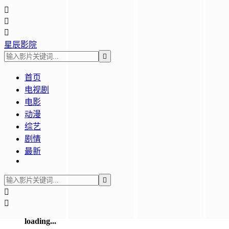



星辰影院

首页
电视剧
电影
动漫
综艺
剧情
最新



loading...