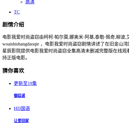
高清
TC
剧情介绍
电影我爱时尚盗窃由柯柯·帕尔莫,娜奥米·阿基,泰勒·佩奇,柳波
woaishishangdaoqie ，电影我爱时尚盗窃剧情讲
星辰影院提供电影我爱时尚盗窃全集高清未删减完整版在线观看
持正版电影。
猜你喜欢
更新至19集
御廷谣
HD国语
让爱回家