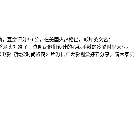
出演，豆瓣评分3.0 分，在美国火热播出，影片英文名：
店扒手，将矛头对准了一位剽窃他们设计的心狠手辣的冷酷时尚大亨。
彩电影《我爱时尚盗窃》片源供广大影视爱好者分享，请大家支