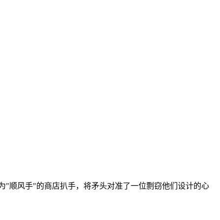
为"顺风手"的商店扒手，将矛头对准了一位剽窃他们设计的心