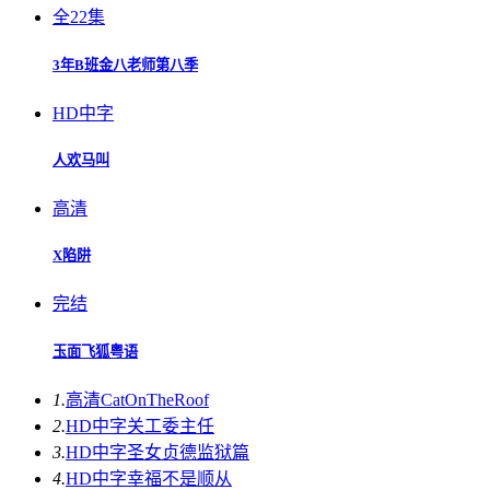
全22集
3年B班金八老师第八季
HD中字
人欢马叫
高清
X陷阱
完结
玉面飞狐粤语
1.
高清
CatOnTheRoof
2.
HD中字
关工委主任
3.
HD中字
圣女贞德监狱篇
4.
HD中字
幸福不是顺从