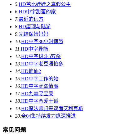
5.
HD
芭比娃娃之真假公主
6.
HD中字
甜蜜的家
7.
最近的远方
8.
HD
唐琬与陆游
9.
完结
保姆妈妈
10.
HD中字
36小时惊恐
11.
HD中字
异能
12.
HD中字
极斗5双杀
13.
HD中字
老豆唔怕多
14.
HD
笔仙2
15.
HD中字
工作的她
16.
HD中字
虎盗情魔
17.
HD
九幽寻宝录
18.
HD中字
恋爱十诫
19.
HD
魔法师归来双面艾利克斯
20.
全04集
持续发力纵深推进
常见问题