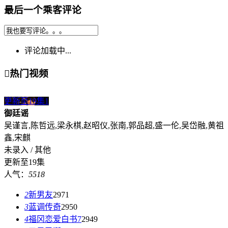
最后一个乘客评论
评论加载中...

热门视频
更新至19集
1
御廷谣
吴谨言,陈哲远,梁永棋,赵昭仪,张南,郭品超,盛一伦,吴岱融,黄祖
鑫,宋麒
未录入 / 其他
更新至19集
人气：
5518
2
新男友
2971
3
蓝调传奇
2950
4
福冈恋爱白书7
2949