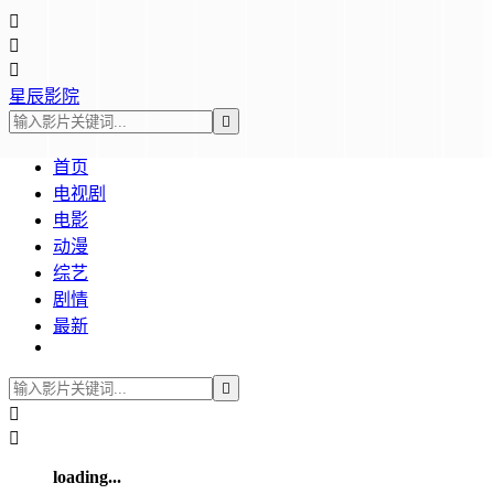



星辰影院

首页
电视剧
电影
动漫
综艺
剧情
最新



loading...