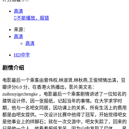
高清

不能播放，报错
来源：
高清
高清
HD中字
剧情介绍
电影最后一个乘客由曾伟权,林淑贤,林秋燕,王俊倾情出演，豆
瓣评分6.0 分，在香港火热播出，影片英文名：
zuihouyigechengke ，电影最后一个乘客剧情讲述了一位知名的
建筑设计师，因一张报纸，记起当年的事情。在大学求学时
期，他与一名吧女同居，因功课上的关系，所有生活上的费用
都是由吧女提供。一次设计比赛中他得了冠军，开始觉得吧女
是他事业上的绊脚石；就在一次交游中，吧女失踪了，回来的
只是他一个人。他看着报纸发呆，因为山中发现了尸体……星