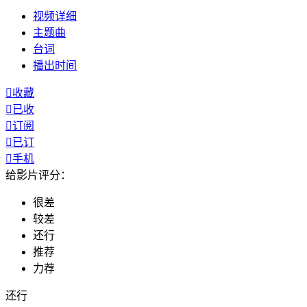
视频
详细
主题曲
台词
播出
时间

收藏

已收

订阅

已订

手机
给影片评分：
很差
较差
还行
推荐
力荐
还行