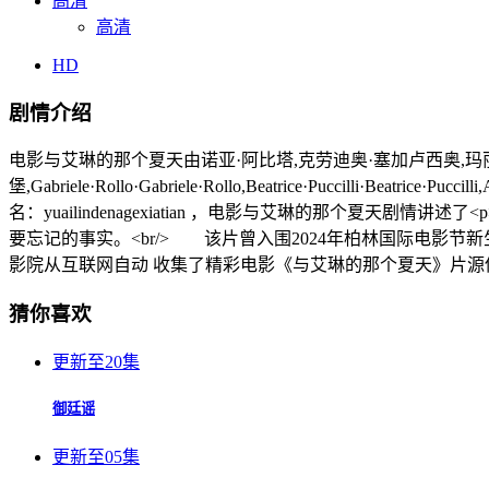
高清
高清
HD
剧情介绍
电影与艾琳的那个夏天由诺亚·阿比塔,克劳迪奥·塞加卢西奥,玛
堡,Gabriele·Rollo·Gabriele·Rollo,Beatrice·Puccilli·Bea
名：yuailindenagexiatian ，电影与艾琳的那个夏
要忘记的事实。<br/> 该片曾入围2024年柏林国际电影
影院从互联网自动 收集了精彩电影《与艾琳的那个夏天》片
猜你喜欢
更新至20集
御廷谣
更新至05集