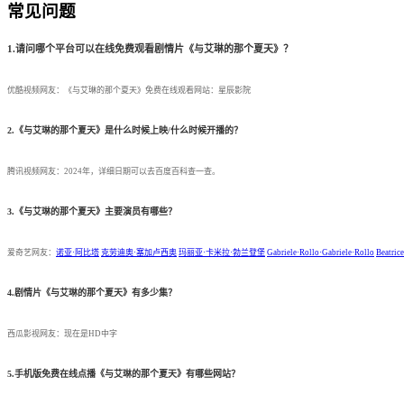
常见问题
1.请问哪个平台可以在线免费观看剧情片《与艾琳的那个夏天》？
优酷视频网友：《与艾琳的那个夏天》免费在线观看网站：星辰影院
2.《与艾琳的那个夏天》是什么时候上映/什么时候开播的？
腾讯视频网友：2024年，详细日期可以去百度百科查一查。
3.《与艾琳的那个夏天》主要演员有哪些？
爱奇艺网友：
诺亚·阿比塔
克劳迪奥·塞加卢西奥
玛丽亚·卡米拉·勃兰登堡
Gabriele·Rollo·Gabriele·Rollo
Beatrice
4.剧情片《与艾琳的那个夏天》有多少集？
西瓜影视网友：现在是HD中字
5.手机版免费在线点播《与艾琳的那个夏天》有哪些网站？