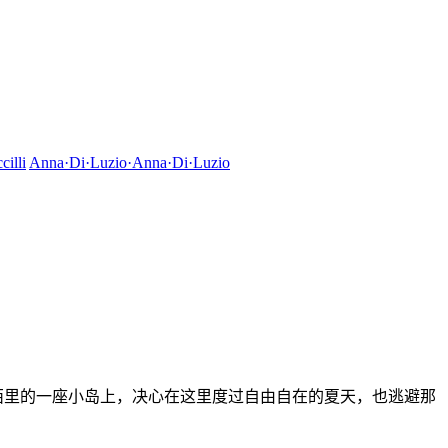
cilli
Anna·Di·Luzio·Anna·Di·Luzio
到西西里的一座小岛上，决心在这里度过自由自在的夏天，也逃避那