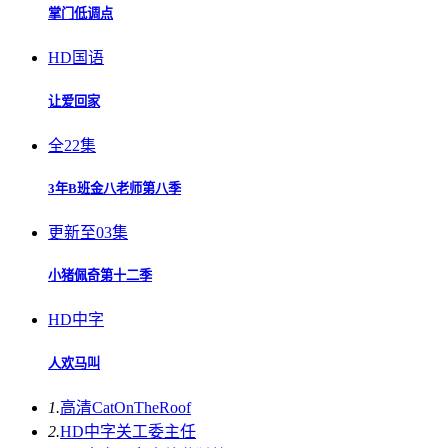
掌门低调点
HD国语
让爱回家
全22集
3年B班金八老师第八季
更新至03集
小猪佩奇第十二季
HD中字
人欢马叫
1.
高清
CatOnTheRoof
2.
HD中字
关工委主任