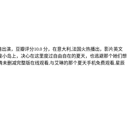
ssia·Maurizio·Grassia倾情出演，豆瓣评分10.0 分，在意大利,法国火热播出，影片英文
到西西里的一座小岛上，决心在这里度过自由自在的夏天，也逃避那个她们想
高清未删减完整版在线观看,与艾琳的那个夏天手机免费观看,星辰