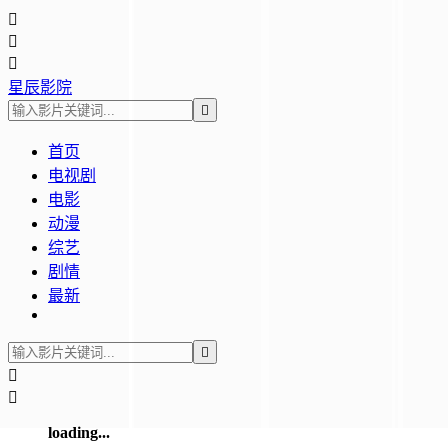



星辰影院

首页
电视剧
电影
动漫
综艺
剧情
最新



loading...