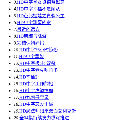
3.
HD中字
圣女贞德监狱篇
4.
HD中字
幸福不是顺从
5.
HD
芭比娃娃之真假公主
6.
HD中字
甜蜜的家
7.
最近的远方
8.
HD
唐琬与陆游
9.
完结
保姆妈妈
10.
HD中字
36小时惊恐
11.
HD中字
异能
12.
HD中字
极斗5双杀
13.
HD中字
老豆唔怕多
14.
HD
笔仙2
15.
HD中字
工作的她
16.
HD中字
虎盗情魔
17.
HD
九幽寻宝录
18.
HD中字
恋爱十诫
19.
HD
魔法师归来双面艾利克斯
20.
全04集
持续发力纵深推进