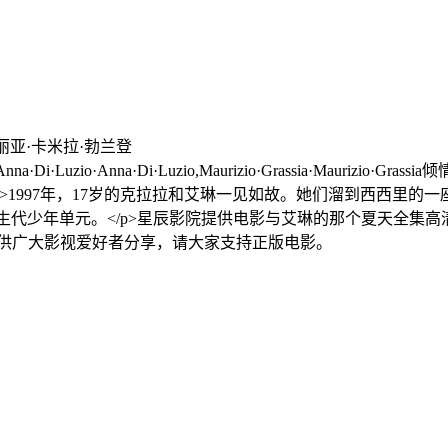
丽亚·卡米拉·勃兰登
trice·Puccilli,Anna·Di·Luzio·Anna·Di·Luzio,Maurizio·Gra
天剧情讲述了<p>1997年，17岁的克拉拉和艾琳一见如故。她们溜
节新生代少年单元。</p>星辰影院提供电影与艾琳的那个夏天全集
源供广大影视爱好者分享，请大家支持正版电影。