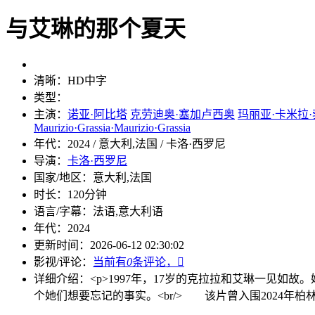
与艾琳的那个夏天
清晰：
HD中字
类型：
主演：
诺亚·阿比塔
克劳迪奥·塞加卢西奥
玛丽亚·卡米拉
Maurizio·Grassia·Maurizio·Grassia
年代：
2024 / 意大利,法国 / 卡洛·西罗尼
导演：
卡洛·西罗尼
国家/地区：
意大利,法国
时长：
120分钟
语言/字幕：
法语,意大利语
年代：
2024
更新时间：
2026-06-12 02:30:02
影视/评论：
当前有
0
条评论，

详细介绍：
<p>1997年，17岁的克拉拉和艾琳一见如故
个她们想要忘记的事实。<br/> 该片曾入围2024年柏