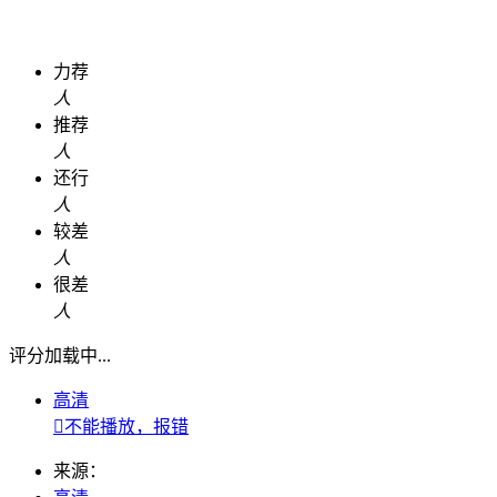
力荐
人
推荐
人
还行
人
较差
人
很差
人
评分加载中...
高清

不能播放，报错
来源：