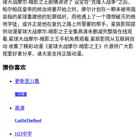
球大战摩尔-暗影之王剧情讲述了 设定在“克隆人战争”之后，
帕尔帕廷皇帝的统治将要开始之时，摩尔计划在一颗未被帝国
染指的星球重建他的犯罪组织，而他遇上了一个理想破灭的绝
地学徒，或许正是他在复仇之路上所需要的帮手。星辰影院提
供动漫星球大战摩尔-暗影之王全集高清未删减完整版在线观
看,星球大战摩尔-暗影之王手机免费观看,星辰影院从互联网自
动 收集了精彩动漫《星球大战摩尔-暗影之王》片源供广大影
视爱好者分享，请大家支持正版动漫。
猜你喜欢
更新至21集
御廷谣
高清
CatOnTheRoof
HD中字