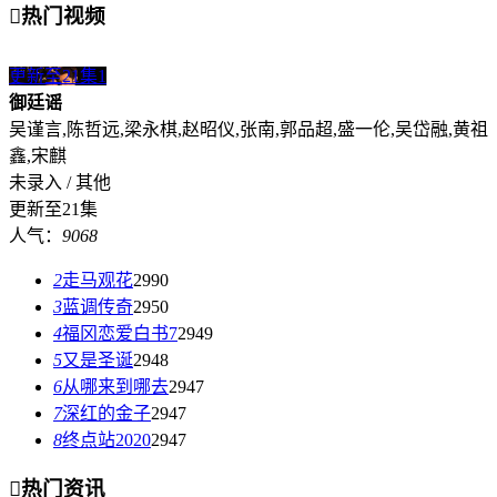

热门视频
更新至21集
1
御廷谣
吴谨言,陈哲远,梁永棋,赵昭仪,张南,郭品超,盛一伦,吴岱融,黄祖
鑫,宋麒
未录入 / 其他
更新至21集
人气：
9068
2
走马观花
2990
3
蓝调传奇
2950
4
福冈恋爱白书7
2949
5
又是圣诞
2948
6
从哪来到哪去
2947
7
深红的金子
2947
8
终点站2020
2947

热门资讯