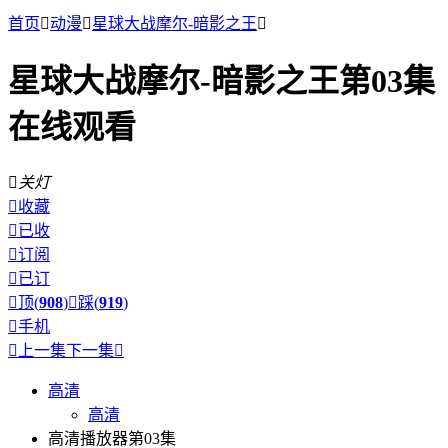
首页

动漫

星球大战摩尔-暗影之王

星球大战摩尔-暗影之王第03集
在线观看

关灯

收藏

已收

订阅

已订

顶(
908
)

踩(
919
)

手机

上一集
下一集

高清
高清
高清播放器第03集