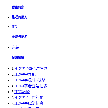
甜蜜的家
最近的远方
HD
唐琬与陆游
完结
保姆妈妈
1.
HD中字
36小时惊恐
2.
HD中字
异能
3.
HD中字
极斗5双杀
4.
HD中字
老豆唔怕多
5.
HD
笔仙2
6.
HD中字
工作的她
7.
HD中字
虎盗情魔