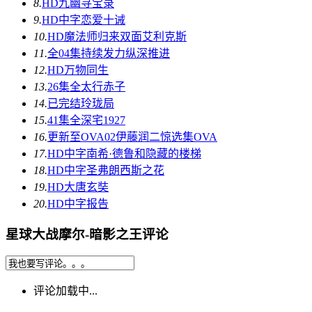
8.
HD
九幽寻宝录
9.
HD中字
恋爱十诫
10.
HD
魔法师归来双面艾利克斯
11.
全04集
持续发力纵深推进
12.
HD
万物同生
13.
26集全
太行赤子
14.
已完结
玲珑局
15.
41集全
深宅1927
16.
更新至OVA02
伊藤润二惊选集OVA
17.
HD中字
南希·德鲁和隐藏的楼梯
18.
HD中字
圣弗朗西斯之花
19.
HD
大唐玄奘
20.
HD中字
报告
星球大战摩尔-暗影之王评论
评论加载中...