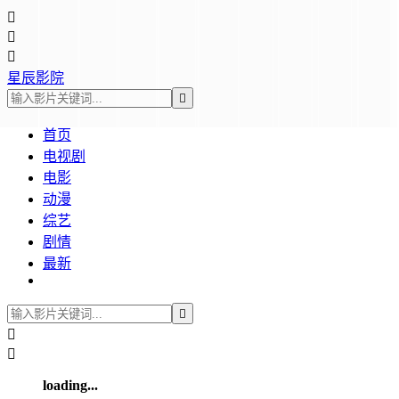



星辰影院

首页
电视剧
电影
动漫
综艺
剧情
最新



loading...